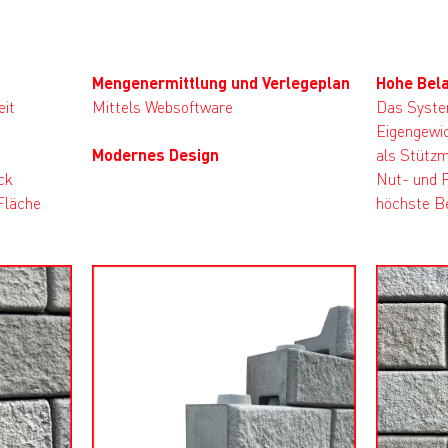
Mengenermittlung und Verlegeplan
Hohe Bela
eit
Mittels Websoftware
Das Syste
Eigengewi
Modernes Design
als Stützm
ck
Nut- und F
Fläche
höchste B