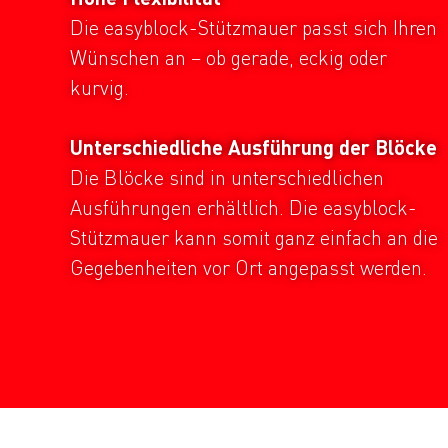
Die easyblock-Stützmauer passt sich Ihren
Wünschen an – ob gerade, eckig oder
kurvig.
Unterschiedliche Ausführung der Blöcke
Die Blöcke sind in unterschiedlichen
Ausführungen erhältlich. Die easyblock-
Stützmauer kann somit ganz einfach an die
Gegebenheiten vor Ort angepasst werden.