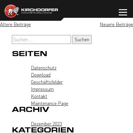
Zum
Inhalt
springen
BEITRAGSNAVIGATION
Ältere Beiträge
Neuere Beiträge
Suchen
nach:
SEITEN
Datenschutz
Download
Geschäftsfelder
Impressum
Kontakt
Maintenance Page
ARCHIV
Dezember 2023
KATEGORIEN